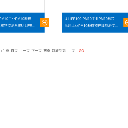
U-LIFE200-PM10工业PM10颗粒物监测系统U-LIFE200-PM10
U-LIFE100-PM10工业PM10颗粒物在线检测仪U-LIFE100-PM10
工业PM10颗粒物监测系统U-LIFE200-PM10是一款工业级户外多参数高精度空气质量监测系统终端，可支持监测的指标有：颗粒物（PM2.5/PM10/TSP）、温湿度、大气压。额外可定制附加支持的监测项目包括：有机挥发物（VOC）、臭氧、二氧化氮、一氧化碳、二氧化碳、二氧化硫、硫化氢、苯类等。可适用于：工业企业生产环境监测、隧道交通环境监测、城市环境监测等。
蓝居工业PM10颗粒物在线检测仪U-LIFE100-PM10，可真实反映本区域环境空气质量状况，精确监测空气中的一氧化碳、二氧化碳、硫化氢、氧气、二氧化氮、二氧化硫、VOC、PM2.5/PM10可吸入颗粒物等各类影响环境空气质量的指数指标，并实现环境空气质量信息发布。
1 / 1 页 首页 上一页 下一页 末页 跳转到第
页