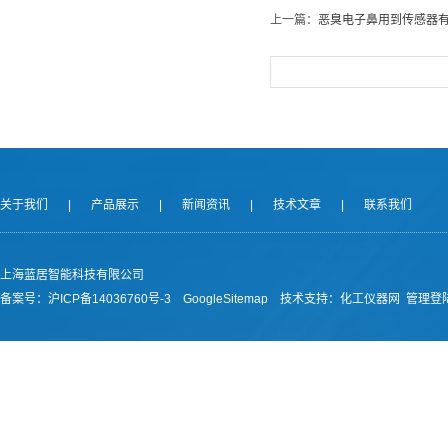
上一篇：
恶臭电子鼻用到传感器
关于我们
|
产品展示
|
新闻资讯
|
技术文章
|
联系我们
上海蓝居智能科技有限公司
备案号：
沪ICP备14036760号-3
GoogleSitemap
技术支持：
化工仪器网
管理登