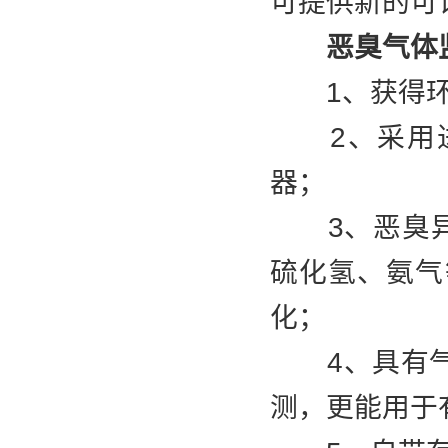
可提供新的可
恶臭气体
1、获得环
2、采用进
器；
3、恶臭异味
硫化氢、氨气
化；
4、具有气
测，更能用于