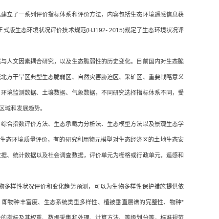
已建立了一系列评价指标体系和评价方法，内容包括生态环境遥感信息获
生态环境状况评价技术规范(HJ192- 2015)规定了生态环境状况评
然与人文因素耦合研究，以及生态脆弱性的历史变化。目前国内对生态脆
域北方干旱区典型生态脆弱区、自然灾害胁迫区、采矿区、重要战略意义
、环境监测数据、土壤数据、气象数据，不同研究选择指标体系不同，受
区域和发展趋势。
、综合指数评价方法、生态承载力分析法、生态模型方法以及景观生态学
行生态环境质量评价，有的研究利用物元模型对生态经济区的土地生态安
数据、统计数据以及社会调查数据，评价单元为栅格或行政单元，遥感和
物多样性状况评价和变化趋势预测，可以为生物多样性保护措施提供依
，即物种丰富度、生态系统类型多样性、植被垂直层谱的完整性、物种*
价的指标及其权重、数据采集和处理、计算方法、等级划分等，标准规范