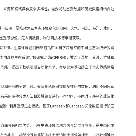
型、来源和格式具有复杂多样性，需要将动态新数据和历史数据相结合处
设与应用，要推动建立生态环境变化监测网，大气、河流、海洋、冰川、
星遥感影像、无人机数据、物联网技术等手段获取。
究工作。生态环境监测网络包括中国科学院建立的中国生态系统研究网
国森林生态系统定位研究网络(CFERN)，覆盖了湿地、荒漠、竹林和
器网络，提高了数据观测自动化水平，并以此为基础建立了生态传感网络
监测和评估的主要手段。遥感传感器可提供多样化的数据，利用不同传感
学者采用多种分类方法和波段组合进行不同地区、不同时间序列的盐渍化
用遥感生态指数，基于Landsat7和Landsat8影像数据进行矿区
取方面具有明显优势，已在生态环境监测方面开始展开应用，是生态环境
有力补充 ，能够快速估算矿山排土场边坡土壤侵蚀速率，进行牡蛎礁地