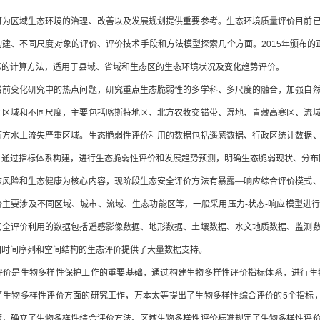
可为区域生态环境的治理、改善以及发展规划提供重要参考。生态环境质量评价目前
建、不同尺度对象的评价、评价技术手段和方法模型探索几个方面。2015年颁布的正式版
标的计算方法，适用于县域、省域和生态区的生态环境状况及变化趋势评价。
当前变化研究中的热点问题，研究重点生态脆弱性的多学科、多尺度的融合，加强自
同区域和不同尺度，主要包括喀斯特地区、北方农牧交错带、湿地、青藏高寒区、流
南方水土流失严重区域。生态脆弱性评价利用的数据包括遥感数据、行政区统计数据
，通过指标体系构建，进行生态脆弱性评价和发展趋势预测，明确生态脆弱现状、分布
态风险和生态健康为核心内容，现阶段生态安全评价方法有暴露—响应综合评价模式
价主要涉及不同区域、城市、流域、生态功能区等，一般采用压力-状态-响应模型进
安全评价利用的数据包括遥感影像数据、地形数据、土壤数据、水文地质数据、监测
同时间序列和空间结构的生态评价提供了大量数据支持。
评价是生物多样性保护工作的重要基础，通过构建生物多样性评价指标体系，进行生
了生物多样性评价方面的研究工作，万本太等提出了生物多样性综合评价的5个指标
度，确立了生物多样性综合评价方法。区域生物多样性评价标准规定了生物多样性评