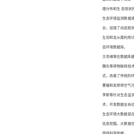
理分布和生 态现状
生态环境监测数据
台，加强了动态观
左羽和龙从霞利用计
态环境数据库。
王亮绪等在数据库
魏东等将物联网技
式，改善了传统的
曹骝和吴修将空气污
李新等针对生态监
术，开发数据全自
生态环境大数据是
信息挖掘。大数据
提供科学依据。