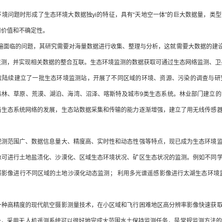
境问题时形成了生态环境大数据独yi的特征，具有“天地空一体”的巨大数据量，类
用价值和不确定性。
普遍面临的问题，其研究需要对海量数据进行收集、整理与分析，这就需要大数据的建
监测，并实现相关数据的整合互联。生态环境监测的数据获取可通过生态网络监测、卫
位陆续建立了一批生态环境监测站，开展了不同区域的环境、资源、污染的调查与研
林、草原、荒漠、湖泊、海湾、沼泽、喀斯特及城市9类生态系统。林业部门建立的中
着生态系统网络的发展，生态站数据采集和传输的能力逐渐增强，建立了用无线传感
观测范围广、数据信息量大、精度高、实时性和动态性强等特点，现已成为生态环境
像可进行土地盐渍化、沙漠化、区域生态环境状况、矿区生态状况的监测。例如不同
影像进行不同区域的土地沙漠化动态监测； 利用多光谱遥感影像进行太湖生态环境监测；利
一种高精度的现代航空摄影测量技术，在小区域和飞行困难地区高分辨率影像快速获
一，采用无人机遥测系统可以很好地完成大范围水土保持监测任务，是常规监测方法的