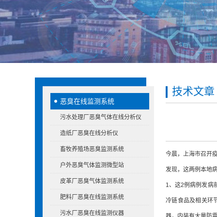
技术文章
恶臭在线监测系统
污水处理厂恶臭气体在线分析仪
造纸厂恶臭在线分析仪
畜牧养殖场恶臭监测系统
今晨，上海市召开疫
户外恶臭气体监测微型站
发现，这两例本地
皮革厂恶臭气体监测系统
1、这2例病例发病
肥料厂恶臭在线监测系统
冷链食品及相关环
污水厂恶臭在线监测仪器
器，内装有大量防震