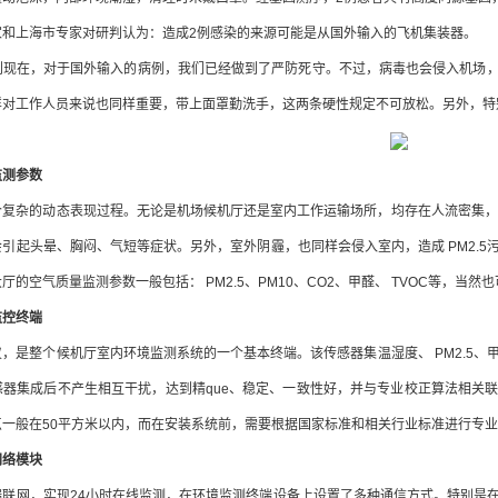
家和上海市专家对研判认为：造成2例感染的来源可能是从国外输入的飞机集装器。
到现在，对于国外输入的病例，我们已经做到了严防死守。不过，病毒也会侵入机场
样对工作人员来说也同样重要，带上面罩勤洗手，这两条硬性规定不可放松。另外，特
监测参数
复杂的动态表现过程。无论是机场候机厅还是室内工作运输场所，均存在人流密集，通风
引起头晕、胸闷、气短等症状。另外，室外阴霾，也同样会侵入室内，造成 PM2.
厅的空气质量监测参数一般包括： PM2.5、PM10、CO2、甲醛、 TVOC等，
监控终端
，是整个候机厅室内环境监测系统的一个基本终端。该传感器集温湿度、 PM2.5、甲
感器集成后不产生相互干扰，达到精que、稳定、一致性好，并与专业校正算法相关
点一般在50平方米以内，而在安装系统前，需要根据国家标准和相关行业标准进行专
网络模块
端联网，实现24小时在线监测，在环境监测终端设备上设置了多种通信方式。特别是