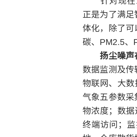
针对现在工
正是为了满足
体化，除了可
碳、PM2.5
扬尘噪声
数据监测及传
物联网、大数
气象五参数采
物浓度；数据
终端访问；监