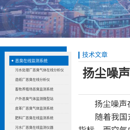
技术文章
恶臭在线监测系统
扬尘噪声
污水处理厂恶臭气体在线分析仪
造纸厂恶臭在线分析仪
畜牧养殖场恶臭监测系统
户外恶臭气体监测微型站
扬尘噪声在
皮革厂恶臭气体监测系统
随着我国对环
肥料厂恶臭在线监测系统
污水厂恶臭在线监测仪器