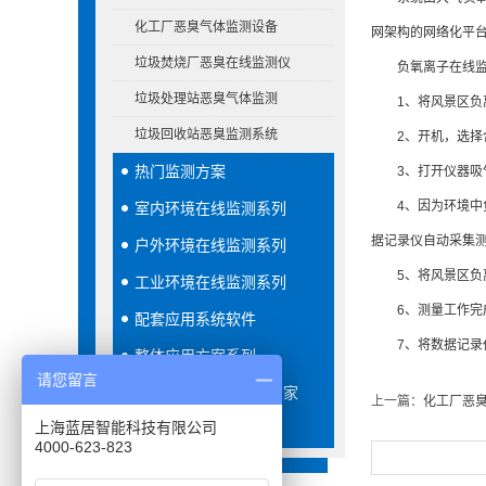
化工厂恶臭气体监测设备
网架构的网络化平
垃圾焚烧厂恶臭在线监测仪
负氧离子在线监
垃圾处理站恶臭气体监测
1、将风景区负离
垃圾回收站恶臭监测系统
2、开机，选择合
热门监测方案
3、打开仪器吸气
4、因为环境中负离
室内环境在线监测系列
据记录仪自动采集
户外环境在线监测系列
5、将风景区负离
工业环境在线监测系列
6、测量工作完成
配套应用系统软件
7、将数据记录仪
整体应用方案系列
请您留言
VOCS在线监测系统厂家
上一篇：
化工厂恶
上海蓝居智能科技有限公司
水质在线监测系列
4000-623-823