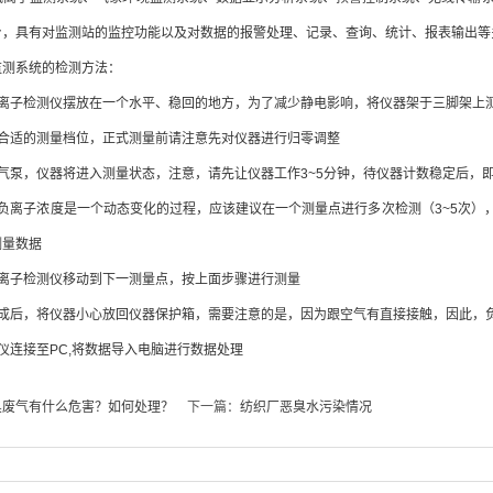
台，具有对监测站的监控功能以及对数据的报警处理、记录、查询、统计、报表输出等
测系统的检测方法：
子检测仪摆放在一个水平、稳回的地方，为了减少静电影响，将仪器架于三脚架上
适的测量档位，正式测量前请注意先对仪器进行归零调整
泵，仪器将进入测量状态，注意，请先让仪器工作3~5分钟，待仪器计数稳定后，
子浓度是一个动态变化的过程，应该建议在一个测量点进行多次检测（3~5次），每
测量数据
子检测仪移动到下一测量点，按上面步骤进行测量
后，将仪器小心放回仪器保护箱，需要注意的是，因为跟空气有直接接触，因此，负
连接至PC,将数据导入电脑进行数据处理
臭废气有什么危害？如何处理？
下一篇：
纺织厂恶臭水污染情况