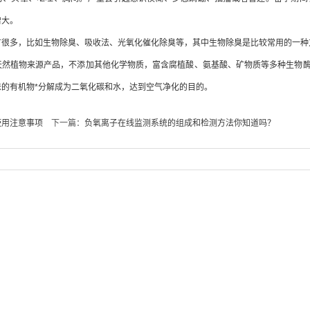
增大。
有很多，比如生物除臭、吸收法、光氧化催化除臭等，其中生物除臭是比较常用的一种
天然植物来源产品，不添加其他化学物质，富含腐植酸、氨基酸、矿物质等多种生物
味的有机物*分解成为二氧化碳和水，达到空气净化的目的。
使用注意事项
下一篇：
负氧离子在线监测系统的组成和检测方法你知道吗？