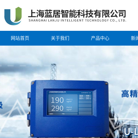
网站首页
关于我们
产品中心
新